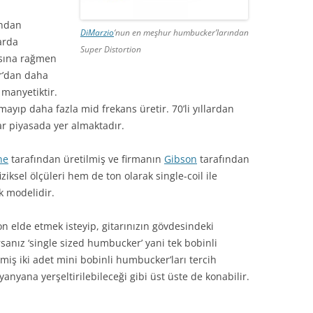
ından
DiMarzio
‘nun en meşhur humbucker’larından
arda
Super Distortion
masına rağmen
r’dan daha
 manyetiktir.
mayıp daha fazla mid frekans üretir. 70’li yıllardan
lar piyasada yer almaktadır.
ne
tarafından üretilmiş ve firmanın
Gibson
tarafından
ziksel ölçüleri hem de ton olarak single-coil ile
 modelidir.
on elde etmek isteyip, gitarınızın gövdesindeki
anız ‘single sized humbucker’ yani tek bobinli
lmiş iki adet mini bobinli humbucker’ları tercih
anyana yerşeltirilebileceği gibi üst üste de konabilir.