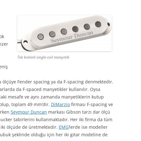
ok
nzer
Tek bobinli single-coil manyetik
eniş
bu ölçüye Fender spacing ya da F-spacing denmektedir.
itarlarda da F-spaced manyetikler kullanılır. Oysa
ındaki mesafe ve aynı zamanda manyetiklerin kutup
 olup, toplam 49 mm’dir.
DiMarzio
firması F-spacing ve
ırken
Seymour Duncan
markası Gibson tarzı dar ölçü
cker tabirlerini kullanmaktadır. Her iki firma da tüm
 iki ölçüde de üretmektedir.
EMG
‘lerde ise modeller
ubuk şeklinde olduğu için her iki gitar modeline de