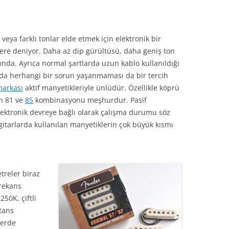
 veya farklı tonlar elde etmek için elektronik bir
lere deniyor. Daha az dip gürültüsü, daha geniş ton
ında. Ayrıca normal şartlarda uzun kablo kullanıldığı
rda herhangi bir sorun yaşanmaması da bir tercih
arkası
aktif manyetikleriyle ünlüdür. Özellikle köprü
an 81 ve
85
kombinasyonu meşhurdur. Pasif
elektronik devreye bağlı olarak çalışma durumu söz
itarlarda kullanılan manyetiklerin çok büyük kısmı
reler biraz
frekans
250K, çiftli
tans
lerde