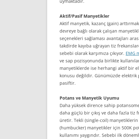
uymaktadır.
Aktif/Pasif Manyetikler
Aktif manyetik, kazanç (gain) arttırmak
devreye bağlı olarak çalışan manyetik
seçenekleri sağlaması avantajları aras
takdirde kayıba uğrayan tiz frekansla
sebebi olarak karşımıza çıkıyor.
EMG m
ve sap pozisyonunda birlikte kullanıl
manyetiklerde ise herhangi aktif bir 
konusu değildir. Günümüzde elektrik g
pasiftir.
Potans ve Manyetik Uyumu
Daha yüksek dirence sahip potansomet
daha güçlü bir çıkış ve daha fazla tiz 
üretir. Tekli (single-coil) manyetiklerin 
(humbucker) manyetikler için 500K po
kullanımı yaygındır. Sebebi ilk dönem