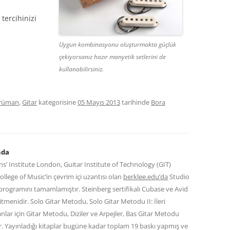
tercihinizi
Uygun kombinasyonu oluşturmakta güçlük
çekiyorsanız hazır manyetik setlerini de
kullanabilirsiniz.
trüman
,
Gitar
kategorisine
05 Mayıs 2013
tarihinde
Bora
nda
s’ Institute London, Guitar Institute of Technology (GIT)
lege of Music’in çevrim içi uzantısı olan
berklee.edu’da
Studio
programını tamamlamıştır. Steinberg sertifikalı Cubase ve Avid
ğitmenidir. Solo Gitar Metodu, Solo Gitar Metodu II: İleri
anlar için Gitar Metodu, Diziler ve Arpejler, Bas Gitar Metodu
dır. Yayınladığı kitaplar bugüne kadar toplam 19 baskı yapmış ve