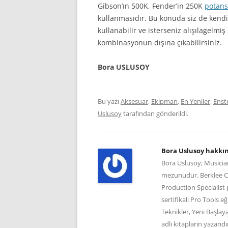
Gibson’ın 500K, Fender’in 250K
potans
kullanmasıdır. Bu konuda siz de kendi 
kullanabilir ve isterseniz alışılagelmiş
kombinasyonun dışına çıkabilirsiniz.
Bora USLUSOY
Bu yazı
Aksesuar
,
Ekipman
,
En Yeniler
,
Ens
Uslusoy
tarafından gönderildi.
Bora Uslusoy hakkı
Bora Uslusoy; Musician
mezunudur. Berklee Col
Production Specialist 
sertifikalı Pro Tools e
Teknikler, Yeni Başlay
adlı kitapların yazarı