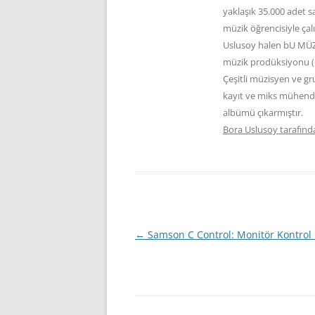
yaklaşık 35.000 adet s
müzik öğrencisiyle çal
Uslusoy halen bU MÜZİK
müzik prodüksiyonu (Cu
Çeşitli müzisyen ve g
kayıt ve miks mühendis
albümü çıkarmıştır.
Bora Uslusoy tarafında
Yazı
←
Samson C Control: Monitör Kontrol 
dolaşımı