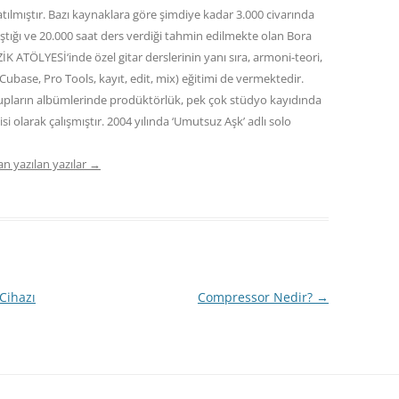
atılmıştır. Bazı kaynaklara göre şimdiye kadar 3.000 civarında
ıştığı ve 20.000 saat ders verdiği tahmin edilmekte olan Bora
 ATÖLYESİ‘inde özel gitar derslerinin yanı sıra, armoni-teori,
base, Pro Tools, kayıt, edit, mix) eğitimi de vermektedir.
rupların albümlerinde prodüktörlük, pek çok stüdyo kayıdında
i olarak çalışmıştır. 2004 yılında ‘Umutsuz Aşk’ adlı solo
n yazılan yazılar
→
Cihazı
Compressor Nedir?
→