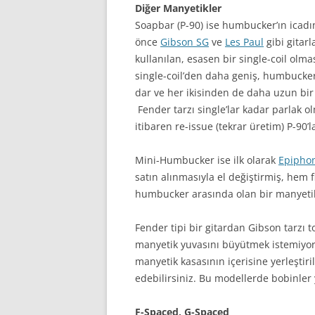
Diğer Manyetikler
Soapbar (P-90) ise humbucker’ın icad
önce
Gibson SG
ve
Les Paul
gibi gitarl
kullanılan, esasen bir single-coil ol
single-coil’den daha geniş, humbucke
dar ve her ikisinden de daha uzun bir
Fender tarzı single’lar kadar parlak ol
itibaren re-issue (tekrar üretim) P-90’
Mini-Humbucker ise ilk olarak
Epipho
satın alınmasıyla el değiştirmiş, hem fi
humbucker arasında olan bir manyetik
Fender tipi bir gitardan Gibson tarzı t
manyetik yuvasını büyütmek istemiyors
manyetik kasasının içerisine yerleştiri
edebilirsiniz. Bu modellerde bobinler y
F-Spaced, G-Spaced