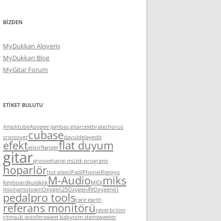
BIZDEN
MyDukkan Alışveriş
MyDukkan Blog
MyGitar Forum
ETIKET BULUTU
Amplitube
Apogee Jam
bas gitar
celebrate
chorus
cubase
crossover
davul
delay
edit
efekt
flat duyum
elixir
flanger
gitar
groove
hangi müzik programı
hoparlör
hot plexi
iPad
iPhone
iRig
joyo
M-Audio
miks
Keyboard
kulaklık
MIDI
mixing
motown
Oxygen25
Oxygen49
Oxygen61
pedal
pro tools
rare earth
referans monitörü
reverb
ritim
ritm
sub woofer
sweet baby
tom stein
tweeter