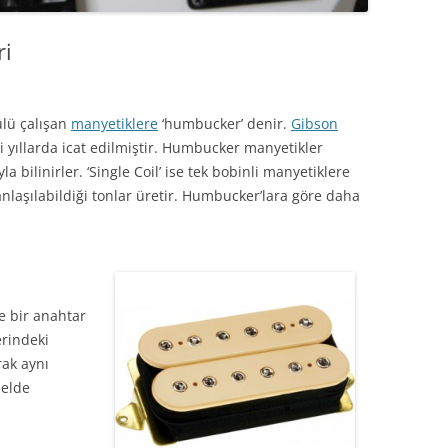
ri
ülü çalışan
manyetiklere
‘humbucker’ denir.
Gibson
i yıllarda icat edilmiştir. Humbucker manyetikler
yla bilinirler. ‘Single Coil’ ise tek bobinli manyetiklere
 anlaşılabildiği tonlar üretir. Humbucker’lara göre daha
de bir anahtar
rindeki
rak aynı
 elde