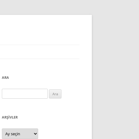
ARA
Arama:
ARŞIVLER
Arşivler