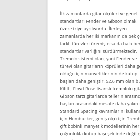
İlk zamanlarda gitar ölçüleri ve genel
standartları Fender ve Gibson olmak
üzere ikiye ayrılıyordu. İlerleyen
zamanlarda her iki markanın da pek ç
farklı türevleri üremiş olsa da hala be
standartlar varlığını sürdürmektedir.
Tremolo sistemi olan, yani Fender ve
türevi olan gitarların köprüleri daha g
olduğu için manyetiklerinin de kutup
başları daha geniştir. 52.6 mm olan 
Kilitli, Floyd Rose lisanslı tremololu g
Gibson tarzı gitarlarda tellerin aras
başları arasındaki mesafe daha yakın
Standard Spacing kavramlarını kullan
için Humbucker, geniş ölçü için Trembu
çift bobinli manyetik modellerinin her
çoğunlukla kutup başı şeklinde değil ç