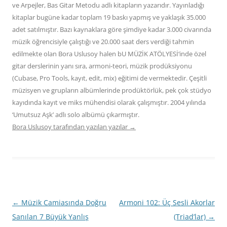
ve Arpejler, Bas Gitar Metodu adlı kitapların yazarıdır. Yayınladığı
kitaplar bugüne kadar toplam 19 baskı yapmış ve yaklaşık 35.000
adet satılmıştır. Bazı kaynaklara göre şimdiye kadar 3.000 civarında
müzik öğrencisiyle çalıştığı ve 20.000 saat ders verdiği tahmin
edilmekte olan Bora Uslusoy halen bU MÜZİK ATÖLYESİ‘inde özel
gitar derslerinin yanı sıra, armoni-teori, müzik prodüksiyonu
(Cubase, Pro Tools, kayıt, edit, mix) eğitimi de vermektedir. Çeşitli
müzisyen ve grupların albümlerinde prodüktörlük, pek çok stüdyo
kayıdında kayıt ve miks mühendisi olarak çalışmıştır. 2004 yılında
‘Umutsuz Aşk’ adlı solo albümü çıkarmıştır.
Bora Uslusoy tarafından yazılan yazılar
→
Yazı
←
Müzik Camiasında Doğru
Armoni 102: Üç Sesli Akorlar
dolaşımı
Sanılan 7 Büyük Yanlış
(Triad’lar)
→