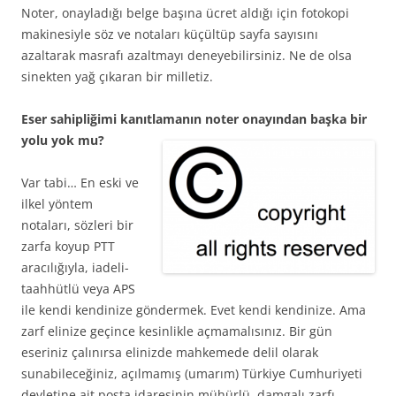
Noter, onayladığı belge başına ücret aldığı için fotokopi
makinesiyle söz ve notaları küçültüp sayfa sayısını
azaltarak masrafı azaltmayı deneyebilirsiniz. Ne de olsa
sinekten yağ çıkaran bir milletiz.
Eser sahipliğimi kanıtlamanın noter onayından başka bir
yolu yok mu?
Var tabi… En eski ve
ilkel yöntem
notaları, sözleri bir
zarfa koyup PTT
aracılığıyla, iadeli-
taahhütlü veya APS
ile kendi kendinize göndermek. Evet kendi kendinize. Ama
zarf elinize geçince kesinlikle açmamalısınız. Bir gün
eseriniz çalınırsa elinizde mahkemede delil olarak
sunabileceğiniz, açılmamış (umarım) Türkiye Cumhuriyeti
devletine ait posta idaresinin mühürlü, damgalı zarfı