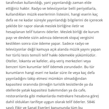
tarafından kullanıldığı, yani yayınlandığı zaman elde
ettiğiniz haktır. Radyo ve televizyonlar belli periyotlarla,
kullandıkları müzik eserlerinin listesini, hangi eserin kaç
defa ve ne kadar süreyle yayınlandığı bilgilerini de içerecek
şekilde bir rapor olarak meslek birliğine iletir ve
hesaplanan telif tutarını öderler. Meslek birliği de kurum
payı ve devlete sizin adınıza ödenecek stopaj vergisini
kestikten sonra size ödeme yapar. Sadece radyo ve
televizyonlar değil kamuya açık alanda müzik yayını yapan
her türlü tesis temsili telif hakkı ödemekle yükümlüdür.
Oteller, lokanta ve kafeler, alış-veriş merkezleri veya
benzeri tüm kurumlar telif ödemek zorundadır. Bu tür
kurumların hangi eseri ne kadar süre ile veya kaç defa
yayınladığını takip etmesi mümkün olmadığından
kapasitesi oranında (örneğin turistik tesistlerde ya da
otellerde yatak kapasitesi bakımından ya da cafe,
restoranlarda gibi mekanlarda metrekare hesabına göre)
dahil oldukları tarifeye uygun olarak telif öderler. 5846
sayılı Fikir ve Sanat Eserleri kanununda tüm bu