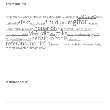
ETIKET BULUTU
cubase
Amplitube
Apogee Jam
bas gitar
celebrate
chorus
crossover
davul
gitar
efekt
flat duyum
delay
edit
elixir
flanger
groove
hoparlör
hangi müzik programı
hot plexi
iPad
iPhone
iRig
joyo
M-Audio
miks
Keyboard
kulaklık
MIDI
mixing
motown
Oxygen25
pedal
pro tools
Oxygen49
Oxygen61
rare earth
referans monitörü
reverb
ritim
ritm
sub woofer
sweet baby
tom stein
tweeter
ultimate drive
...
MYDUKKAN® TV