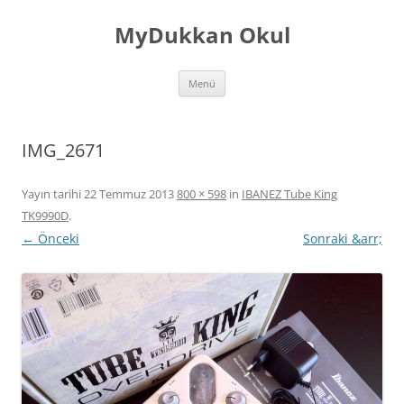
İçeriğe
atla
MyDukkan Okul
Menü
IMG_2671
Yayın tarihi
22 Temmuz 2013
800 × 598
in
IBANEZ Tube King
TK9990D
.
← Önceki
Sonraki &arr;