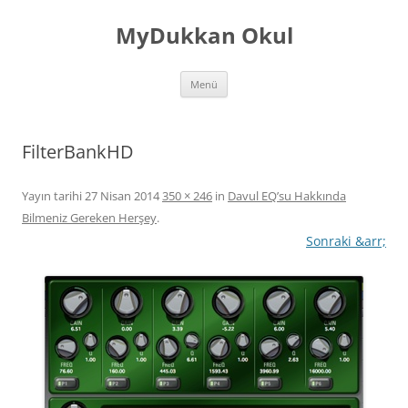
İçeriğe
atla
MyDukkan Okul
Menü
FilterBankHD
Yayın tarihi
27 Nisan 2014
350 × 246
in
Davul EQ’su Hakkında
Bilmeniz Gereken Herşey
.
Sonraki &arr;