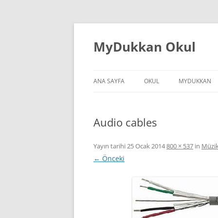
İçeriğe
atla
MyDukkan Okul
ANA SAYFA
OKUL
MYDUKKAN
Audio cables
Yayın tarihi
25 Ocak 2014
800 × 537
in
Müzik
← Önceki