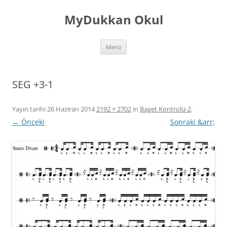
İçeriğe
atla
MyDukkan Okul
Menü
SEG +3-1
Yayın tarihi
26 Haziran 2014
2192 × 2702
in
Baget Kontrolü-2
.
← Önceki
Sonraki &arr;