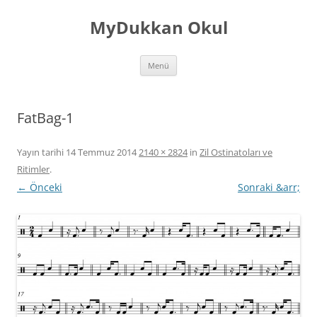
İçeriğe
atla
MyDukkan Okul
Menü
FatBag-1
Yayın tarihi
14 Temmuz 2014
2140 × 2824
in
Zil Ostinatoları ve
Ritimler
.
← Önceki
Sonraki &arr;