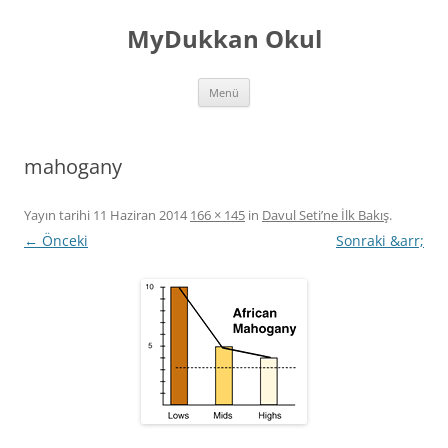
İçeriğe
atla
MyDukkan Okul
Menü
mahogany
Yayın tarihi
11 Haziran 2014
166 × 145
in
Davul Seti’ne İlk Bakış
.
← Önceki
Sonraki &arr;