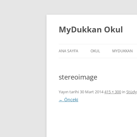
İçeriğe
atla
MyDukkan Okul
ANA SAYFA
OKUL
MYDUKKAN
stereoimage
Yayın tarihi
30 Mart 2014
415 × 300
in
Stüdy
← Önceki