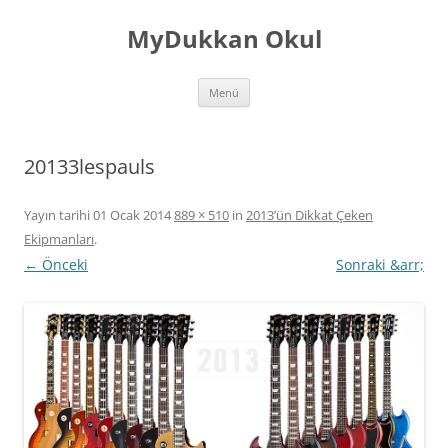
İçeriğe
atla
MyDukkan Okul
Menü
20133lespauls
Yayın tarihi
01 Ocak 2014
889 × 510
in
2013’ün Dikkat Çeken
Ekipmanları
.
← Önceki
Sonraki &arr;