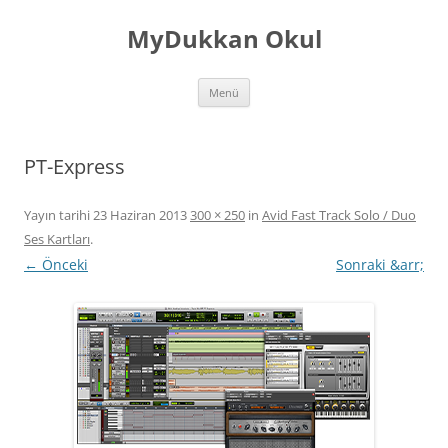
İçeriğe
atla
MyDukkan Okul
Menü
PT-Express
Yayın tarihi
23 Haziran 2013
300 × 250
in
Avid Fast Track Solo / Duo
Ses Kartları
.
← Önceki
Sonraki &arr;