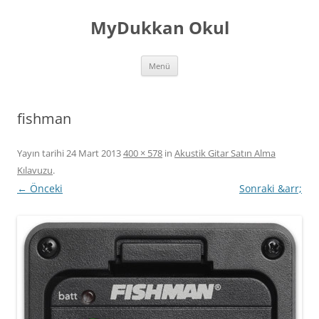
İçeriğe
atla
MyDukkan Okul
Menü
fishman
Yayın tarihi
24 Mart 2013
400 × 578
in
Akustik Gitar Satın Alma
Kılavuzu
.
← Önceki
Sonraki &arr;